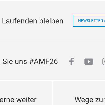
 Laufenden bleiben
NEWSLETTER 
facebook
yout
n Sie uns #AMF26
erne weiter
Wege zu