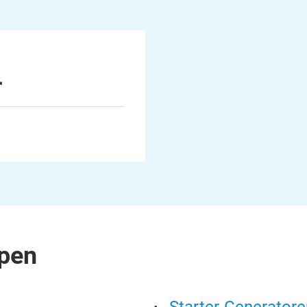
4
pen