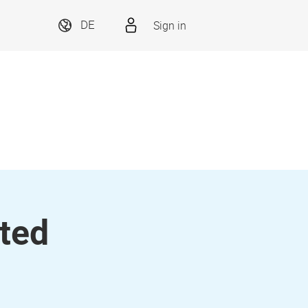
Sign in
DE
ited