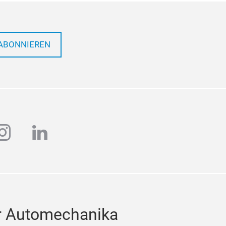
ABONNIEREN
ube
instagram
linkedin
r Automechanika