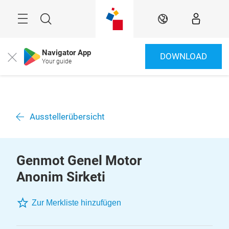
Überspringen
Menü
Suche
DE
Navigator App
DOWNLOAD
Close
Your guide
Ausstellerübersicht
Genmot Genel Motor
Anonim Sirketi
Zur Merkliste hinzufügen