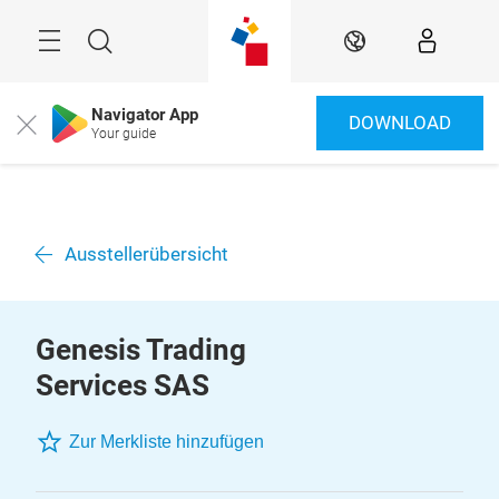
Überspringen
Menü
Suche
DE
Navigator App
DOWNLOAD
Close
Your guide
Ausstellerübersicht
Genesis Trading
Services SAS
Zur Merkliste hinzufügen