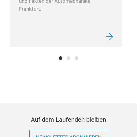
und Fakten der Automechanika
Frankfurt.
Filt
Auf dem Laufenden bleiben