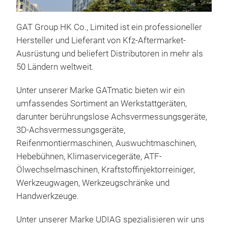
GAT Group HK Co., Limited ist ein professioneller
Hersteller und Lieferant von Kfz-Aftermarket-
Ausrüstung und beliefert Distributoren in mehr als
50 Ländern weltweit.
Unter unserer Marke GATmatic bieten wir ein
umfassendes Sortiment an Werkstattgeräten,
Ber
darunter berührungslose Achsvermessungsgeräte,
3D-Achsvermessungsgeräte,
GAT
Reifenmontiermaschinen, Auswuchtmaschinen,
Ber
Hebebühnen, Klimaservicegeräte, ATF-
Das
Ölwechselmaschinen, Kraftstoffinjektorreiniger,
von 
Werkzeugwagen, Werkzeugschränke und
Achs
Handwerkzeuge.
Mes
Kle
Unter unserer Marke UDIAG spezialisieren wir uns
M
Rund