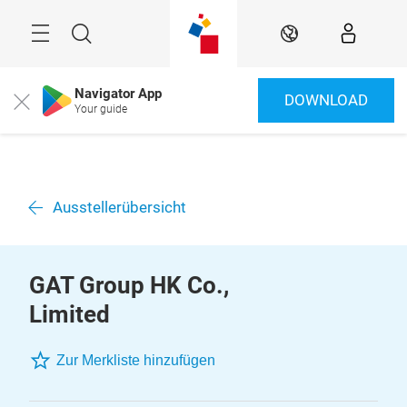
Überspringen
Menü
Suche
DE
Navigator App
DOWNLOAD
Close
Your guide
Ausstellerübersicht
GAT Group HK Co.,
Limited
Zur Merkliste hinzufügen