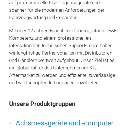
auf professionelle Kfz-Diagnosegeräte und -
erhe
scanner für die modernen Anforderungen der
Werk
Fahrzeugwartung und -reparatur.
Mes
Sch
Mit über 12 Jahren Branchenerfahrung, starker F&E-
Kein
Kompetenz und einem professionellen
Kein
internationalen technischen Support-Team haben
Kei
wir langfristige Partnerschaften mit Distributoren
Kabe
und Händlern weltweit aufgebaut. Unser Ziel ist es,
einf
ein global führendes Unternehmen im Kfz-
Vors
Aftermarket zu werden und effiziente, zuverlässige
Stur
und wertschöpfende Lösungen anzubieten.
Nach
Spre
Unsere Produktgruppen
Achs
Schu
5D-
±5°
Achsmessgeräte und -computer
GAT
Spur