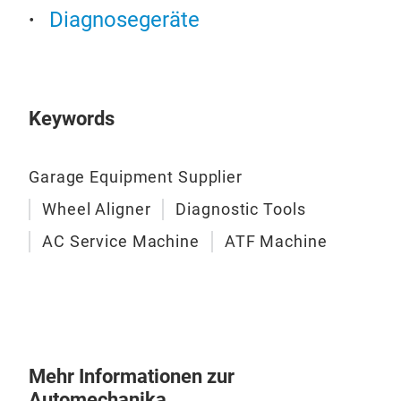
mit 
Diagnosegeräte
Rads
Der 
Mes
Ach
Flex
an S
Keywords
dem 
M
Werk
Inst
Garage Equipment Supplier
Mit
Wheel Aligner
Diagnostic Tools
Kom
AC Service Machine
ATF Machine
hoch
Ach
Tra
Gerä
Hoc
Drah
Mehr Informationen zur
Ach
Automechanika