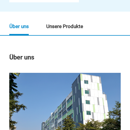
Über uns
Unsere Produkte
Über uns
Un
M