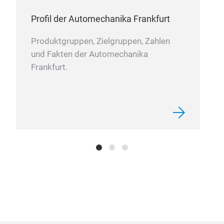
gle
Profil der Automechanika Frankfurt
Wisc
Kon
Produktgruppen, Zielgruppen, Zahlen
Fah
und Fakten der Automechanika
Frankfurt.