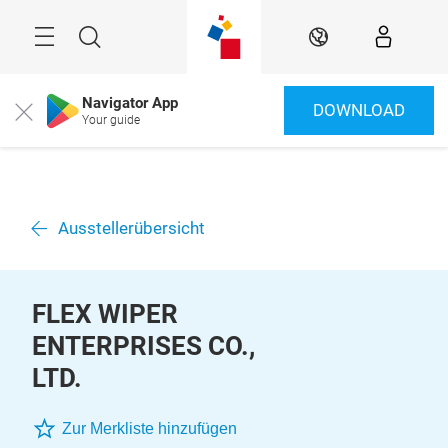
Überspringen
Menü
Suche
DE
Navigator App
DOWNLOAD
Close
Your guide
Ausstellerübersicht
FLEX WIPER
ENTERPRISES CO.,
LTD.
Zur Merkliste hinzufügen