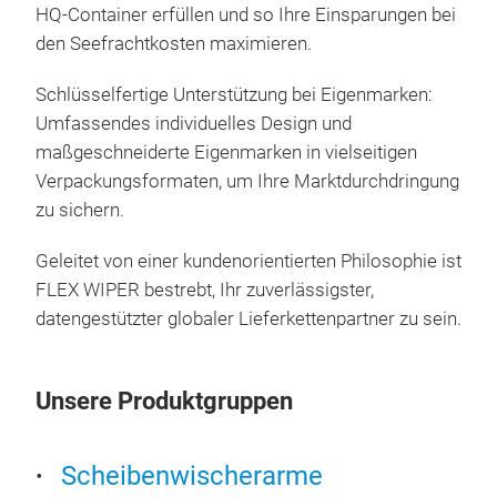
HQ-Container erfüllen und so Ihre Einsparungen bei
Vol
den Seefrachtkosten maximieren.
Win
vers
Schlüsselfertige Unterstützung bei Eigenmarken:
Stah
Umfassendes individuelles Design und
wett
maßgeschneiderte Eigenmarken in vielseitigen
Kon
Verpackungsformaten, um Ihre Marktdurchdringung
geg
zu sichern.
verh
durc
Geleitet von einer kundenorientierten Philosophie ist
FLEX WIPER bestrebt, Ihr zuverlässigster,
datengestützter globaler Lieferkettenpartner zu sein.
Unsere Produktgruppen
Scheibenwischerarme