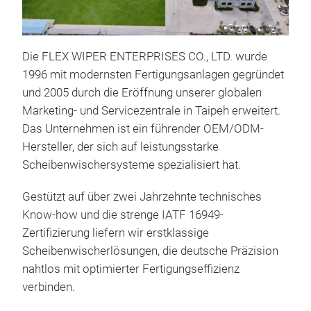
Die FLEX WIPER ENTERPRISES CO., LTD. wurde
1996 mit modernsten Fertigungsanlagen gegründet
und 2005 durch die Eröffnung unserer globalen
Marketing- und Servicezentrale in Taipeh erweitert.
Das Unternehmen ist ein führender OEM/ODM-
Hersteller, der sich auf leistungsstarke
Scheibenwischersysteme spezialisiert hat.
Pre
Gestützt auf über zwei Jahrzehnte technisches
Entw
Know-how und die strenge IATF 16949-
hoc
Zertifizierung liefern wir erstklassige
über
Scheibenwischerlösungen, die deutsche Präzision
Gre
nahtlos mit optimierter Fertigungseffizienz
Erhä
verbinden.
blei