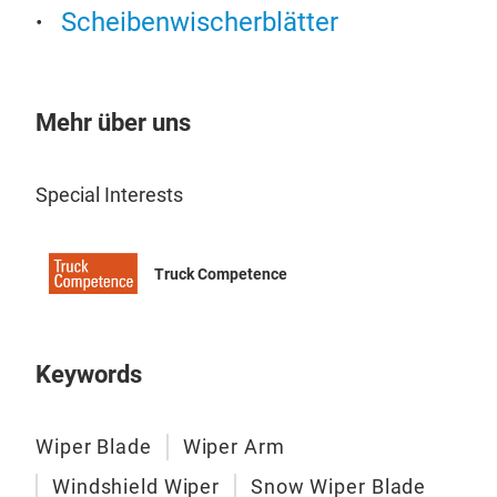
Scheibenwischerblätter
Mehr über uns
Pre
Special Interests
Herg
Voll
Dopp
Truck Competence
stru
hoch
höh
Keywords
Verg
gewä
Win
Wiper Blade
Wiper Arm
sta
Windshield Wiper
Snow Wiper Blade