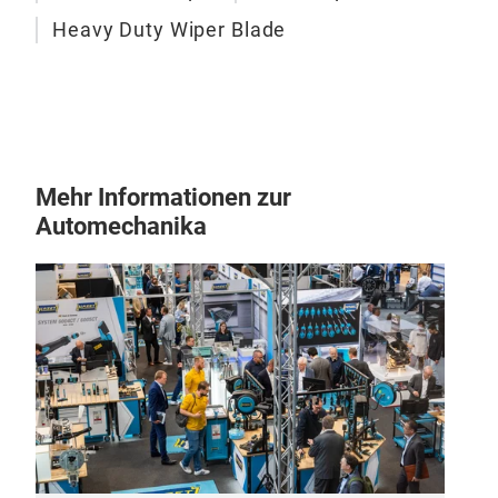
Heavy Duty Wiper Blade
Mehr Informationen zur
Automechanika
Pre
Spez
Win
mm).
Brüc