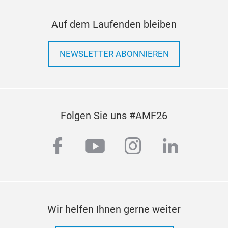
Pre
Auf dem Laufenden bleiben
Aer
Mehr
NEWSLETTER ABONNIEREN
hoch
Aus
Belü
Vibr
Folgen Sie uns #AMF26
Aut
Mehr
facebook
youtube
instagram
linkedi
glei
ges
Wir helfen Ihnen gerne weiter