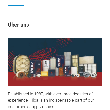
Über uns
Un
Established in 1987, w
ith over three decades of
Kur
experience, Filda is an indispensable part of our
customers' supply chains.
Die 