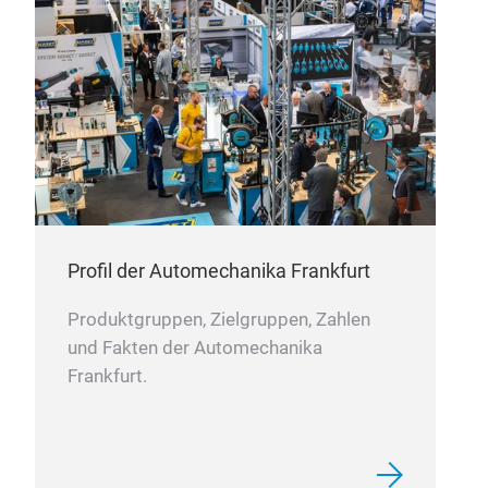
Luft
Die 
wirk
und 
hera
stan
Verb
Emi
effi
Profil der Automechanika Frankfurt
Produktgruppen, Zielgruppen, Zahlen
und Fakten der Automechanika
Frankfurt.
Schw