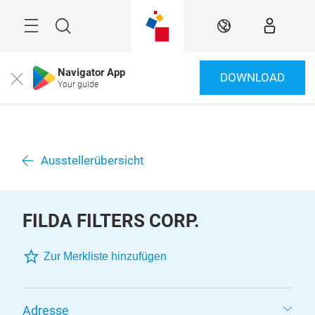
Überspringen
Menü
Suche
DE
Navigator App
DOWNLOAD
Close
Your guide
Ausstellerübersicht
FILDA FILTERS CORP.
Zur Merkliste hinzufügen
Adresse