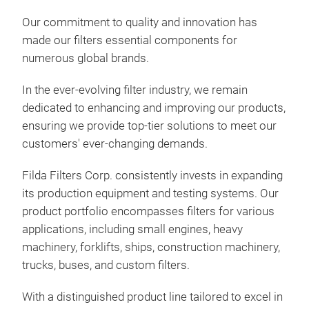
Filt
Our commitment to quality and innovation has
Verb
made our filters essential components for
Kol
numerous global brands.
auss
gela
In the ever-evolving filter industry, we remain
Emi
dedicated to enhancing and improving our products,
fort
ensuring we provide top-tier solutions to meet our
Entl
customers' ever-changing demands.
ges
Filda Filters Corp. consistently invests in expanding
Dies
its production equipment and testing systems. Our
by-G
product portfolio encompasses filters for various
Leb
applications, including small engines, heavy
effi
machinery, forklifts, ships, construction machinery,
trucks, buses, and custom filters.
Harn
With a distinguished product line tailored to excel in