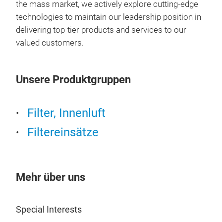
Die 
the mass market, we actively explore cutting-edge
SCR
technologies to maintain our leadership position in
Harn
delivering top-tier products and services to our
Funk
valued customers.
Lebe
ein
sie 
Unsere Produktgruppen
Veru
Abga
Filter, Innenluft
Vers
Inst
Filtereinsätze
gew
SCR-
Emi
Mehr über uns
Umw
Special Interests