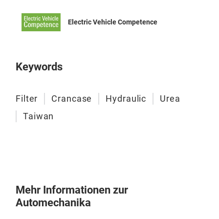
Inne
Die 
Electric Vehicle Competence
dara
Subs
Sch
Keywords
erfa
Umge
verw
Filter
Crancase
Hydraulic
Urea
eins
Taiwan
Vlie
um 
werd
Nut
Inne
ihre
Mehr Informationen zur
bloc
Automechanika
Fah