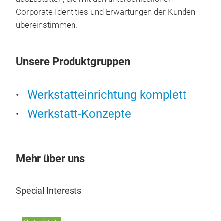
Corporate Identities und Erwartungen der Kunden
übereinstimmen.
Unsere Produktgruppen
QUB
QUBE
Werkstatteinrichtung komplett
Mot
Ren
Werkstatt-Konzepte
Wer
Haus
best
Mehr über uns
Mat
Zuve
Sich
Special Interests
von 
werd