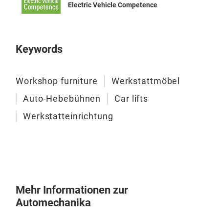
Sch
Electric Vehicle Competence
Steu
Mot
Ste
Keywords
könn
GUR
Mot
Ausr
Workshop furniture
Werkstattmöbel
betr
Auto-Hebebühnen
Car lifts
und 
Werkstatteinrichtung
maß
opti
unge
Abm
Mehr Informationen zur
Automechanika