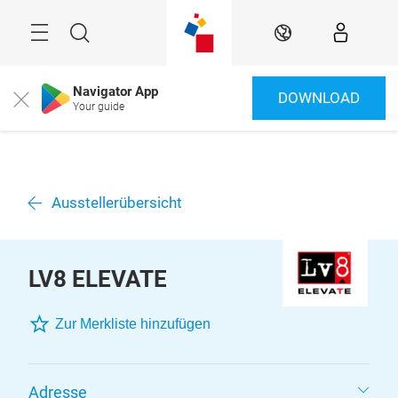
Überspringen
Menü
Suche
DE
Navigator App
DOWNLOAD
Close
Your guide
Ausstellerübersicht
LV8 ELEVATE
Zur Merkliste hinzufügen
Adresse