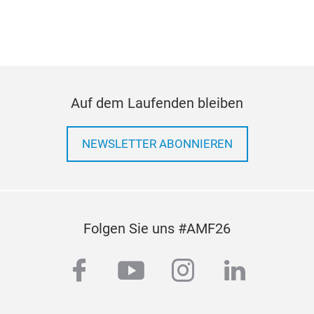
Prin
Coll
comb
crea
cont
Auf dem Laufenden bleiben
ove
spar
towa
NEWSLETTER ABONNIEREN
and 
clut
focu
prov
Folgen Sie uns #AMF26
man
and 
facebook
youtube
instagram
linkedi
spec
bein
Manu