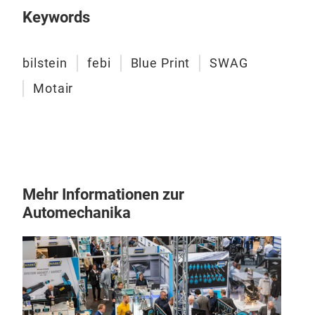
comp
Keywords
mild
Hig
bilstein
febi
Blue Print
SWAG
alte
Motair
ensu
met
or w
febi
100
alte
Mehr Informationen zur
febi
surc
Automechanika
One 
qual
Chai
envi
febi
retu
manu
Auto
Lon
Your
sup
Prec