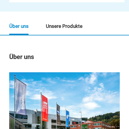
Über uns
Unsere Produkte
Über uns
Un