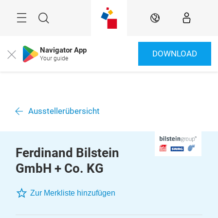
Überspringen
Menü
Suche
DE
Navigator App
DOWNLOAD
Close
Your guide
Ausstellerübersicht
Ferdinand Bilstein
GmbH + Co. KG
Zur Merkliste hinzufügen