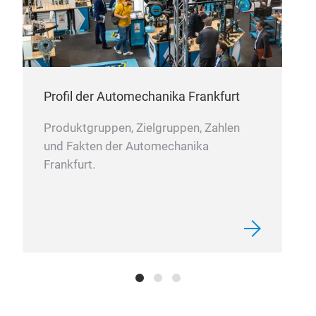
to c
Stri
DUR
Com
timi
req
shou
Your
part
Profil der Automechanika Frankfurt
impo
high
Produktgruppen, Zielgruppen, Zahlen
chai
und Fakten der Automechanika
whic
Frankfurt.
Blue
prof
Tim
Blue
is a
leav
symb
leav
us t
gene