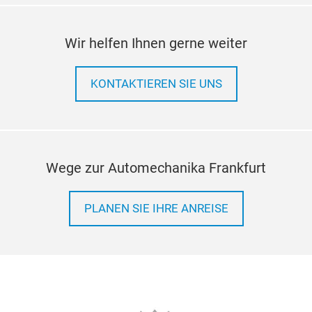
for 
rely
Wir helfen Ihnen gerne weiter
ofte
vehi
that
KONTAKTIEREN SIE UNS
mod
Wege zur Automechanika Frankfurt
PLANEN SIE IHRE ANREISE