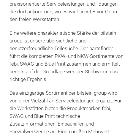
are 
praxisorientierte Serviceleistungen und -lösungen,
mate
Kit 
die dort ankommen, wo es wichtig ist – vor Ort in
tran
Serv
den freien Werkstätten.
solu
comp
oil 
Eine weitere charakteristische Stärke der bilstein
group ist unsere übersichtliche und
benutzerfreundliche Teilesuche. Der partsfinder
führt die kompletten PKW- und NKW-Sortimente von
febi, SWAG und Blue Print zusammen und ermittelt
bereits auf der Grundlage weniger Stichworte das
feb
richtige Ergebnis.
You
Das einzigartige Sortiment der bilstein group wird
febi
von einer Vielzahl an Serviceleistungen ergänzt. Für
Your
die Werkstätten bieten die Produktmarken febi,
star
SWAG und Blue Print technische
majo
Zusatzinformationen, Einbauhilfen und
vehi
Spezialwerkzeuge an. Einen großen Mehrwert