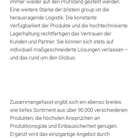
immer wieder auf den Prüfstand gestellt werden.
Eine weitere Stärke der bilstein group ist die
herausragende Logistik. Die konstante
febi
Verfügbarkeit der Produkte und die hochtechnisierte
Aut
Lagerhaltung rechtfertigen das Vertrauen der
Kunden und Partner. Sie können sich stets auf
febi
individuell maßgeschneiderte Lösungen verlassen –
Aut
und das rund um den Globus.
and 
and 
orde
and 
Tran
sets
Tran
num
Oil 
Zusammengefasst ergibt sich ein ebenso breites
appl
Gas
wie tiefes Sortiment aus über 90.000 verschiedenen
and 
Bolt
Produkten, die höchsten Ansprüchen an
“Mad
Clip
Produktionsgüte und Einbausicherheit genügen.
febi
Bo
Ergänzt wird das einzigartige Angebot durch
incl