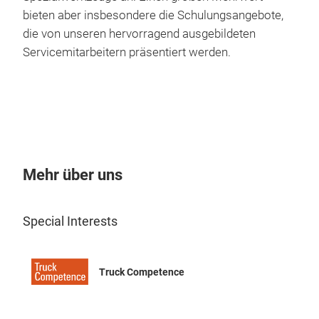
thro
bieten aber insbesondere die Schulungsangebote,
rema
die von unseren hervorragend ausgebildeten
make
Servicemitarbeitern präsentiert werden.
elim
with
Your
Wid
and 
Mehr über uns
comm
the 
coun
Special Interests
Ran
Ind
Truck Competence
hund
its