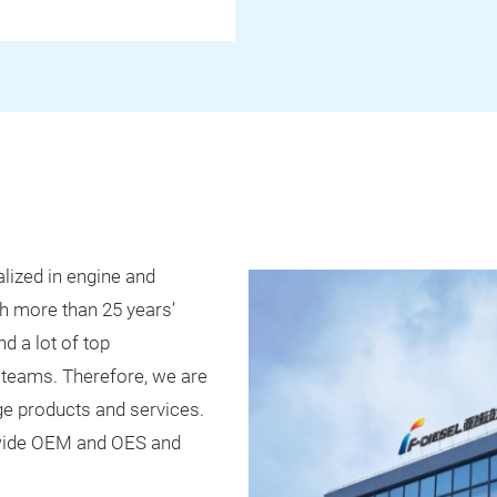
lized in engine and
h more than 25 years’
d a lot of top
teams. Therefore, we are
ge products and services.
dwide OEM and OES and