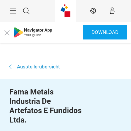
Überspringen
Menü
Suche
DE
Navigator App
DOWNLOAD
Close
Your guide
Ausstellerübersicht
Fama Metals
Industria De
Artefatos E Fundidos
Ltda.