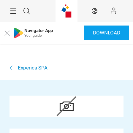
Überspringen
Menü
Suche
DE
Navigator App
DOWNLOAD
Close
Your guide
Experica SPA