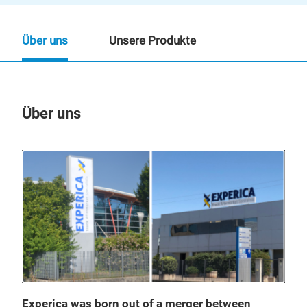
Über uns
Unsere Produkte
Über uns
Un
Experica was born out of a merger between