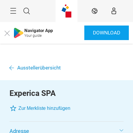
Überspringen
Menü
Suche
DE
Navigator App
DOWNLOAD
Close
Your guide
Ausstellerübersicht
Experica SPA
Zur Merkliste hinzufügen
Adresse