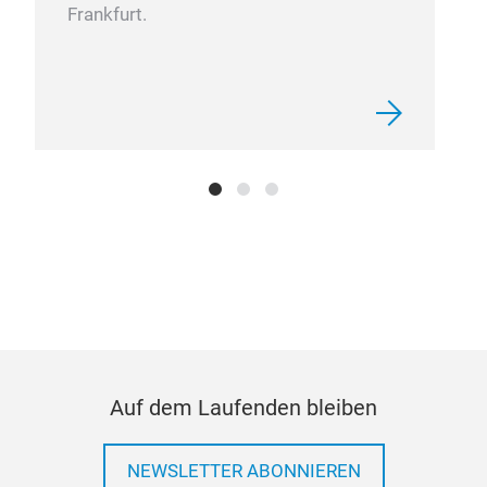
Frankfurt.
Cou
We a
we s
Auf dem Laufenden bleiben
NEWSLETTER ABONNIEREN