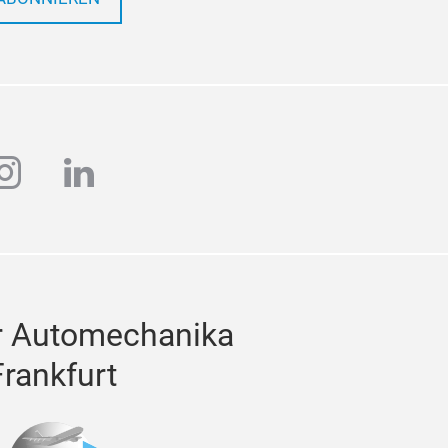
ube
instagram
linkedin
r Automechanika
Frankfurt