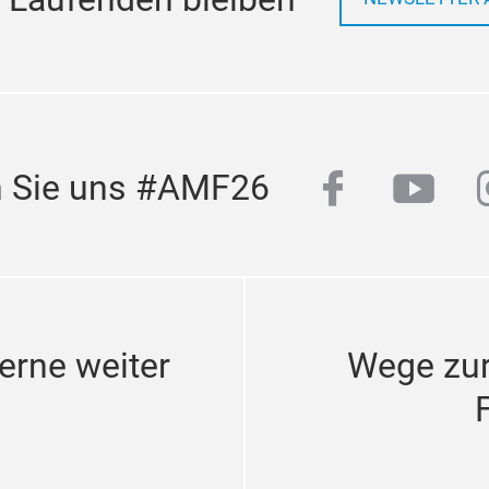
facebook
yout
n Sie uns #AMF26
erne weiter
Wege zu