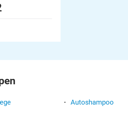
2
pen
lege
Autoshampoo