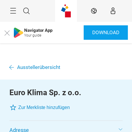
Überspringen
Menü
Suche
DE
Navigator App
DOWNLOAD
Close
Your guide
Ausstellerübersicht
Euro Klima Sp. z o.o.
Zur Merkliste hinzufügen
Adresse