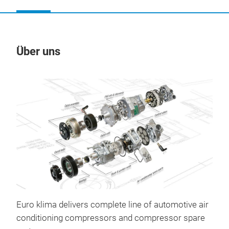
Über uns
Un
Euro klima delivers complete line of automotive air
Kli
conditioning compressors and compressor spare
Fia