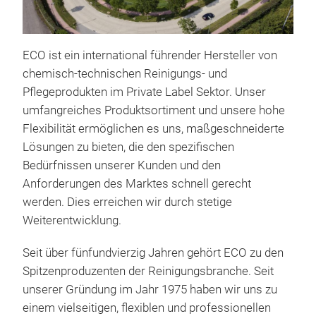
ECO ist ein international führender Hersteller von
Han
chemisch-technischen Reinigungs- und
Han
Pflegeprodukten im Private Label Sektor. Unser
Han
umfangreiches Produktsortiment und unsere hohe
Ver
Flexibilität ermöglichen es uns, maßgeschneiderte
Anw
Lösungen zu bieten, die den spezifischen
Farb
Bedürfnissen unserer Kunden und den
Alle
Anforderungen des Marktes schnell gerecht
"seh
werden. Dies erreichen wir durch stetige
haut
Weiterentwicklung.
Hand
Seit über fünfundvierzig Jahren gehört ECO zu den
dosi
Spitzenproduzenten der Reinigungsbranche. Seit
Scha
unserer Gründung im Jahr 1975 haben wir uns zu
öff
einem vielseitigen, flexiblen und professionellen
Han