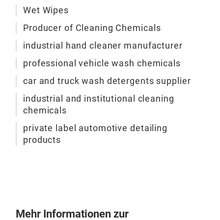
der 
Saub
Wet Wipes
wäh
Fah
Producer of Cleaning Chemicals
lan
LKW
gewä
industrial hand cleaner manufacturer
Pfle
Indu
Glan
noch
professional vehicle wash chemicals
Rei
unse
Tan
car and truck wash detergents supplier
vor 
Rein
ECO 
erle
industrial and institutional cleaning
Tank
inst
unse
chemicals
Chem
Ansp
und
unterschiedl
Anw
private label automotive detailing
den 
entf
products
brei
Aut
form
Rein
Sie 
sond
Anw
neue
abb
Ober
schü
Chem
Lebe
Ausr
indu
Mehr Informationen zur
dur
for