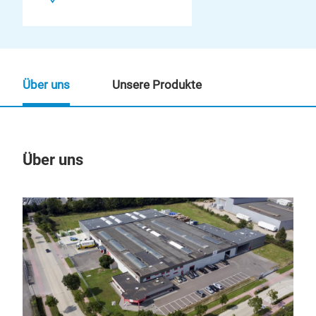
Über uns
Unsere Produkte
Über uns
Un