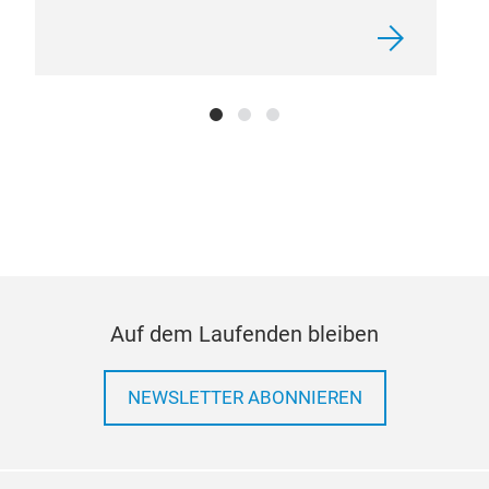
einf
Hygi
hera
Sie 
spez
Inst
glei
Umwe
Rein
erst
und 
Auf dem Laufenden bleiben
NEWSLETTER ABONNIEREN