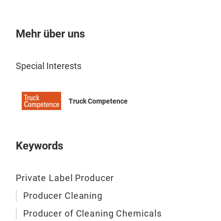
Stra
der
Mehr über uns
unse
LKW
was 
Tan
Fah
Special Interests
Rein
LKW
nur 
Entw
gesc
Truck Competence
Rein
entw
wobe
Auto
Umwe
Ans
Pro
Keywords
Uns
sprü
Pol
Fett
Pfle
Private Label Producer
Chem
Inne
und 
Producer Cleaning
rein
Lebe
Producer of Cleaning Chemicals
Poli
Rein