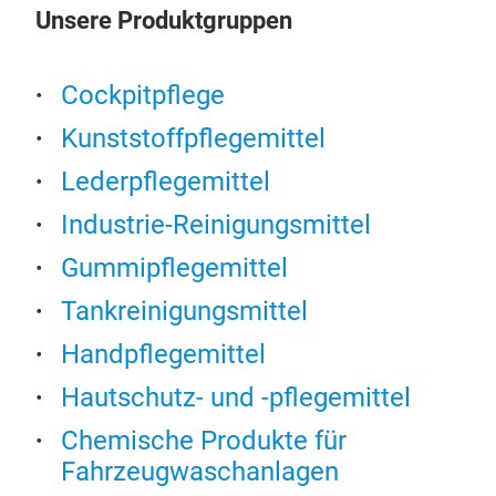
Unsere Produktgruppen
Cockpitpflege
PKW
Kunststoffpflegemittel
PKW
Rein
Lederpflegemittel
die 
Industrie-Reinigungsmittel
Aut
Prod
Gummipflegemittel
Felg
Tankreinigungsmittel
Troc
Dies
Handpflegemittel
umwe
Hautschutz- und -pflegemittel
Rein
gewä
Chemische Produkte für
zeic
Fahrzeugwaschanlagen
Ent