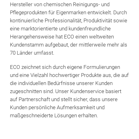
Hersteller von chemischen Reinigungs- und
nich
Pflegeprodukten für Eigenmarken entwickelt. Durch
Schu
kontinuierliche Professionalität, Produktivität sowie
Indu
Cam
eine marktorientierte und kundenfreundliche
Schu
Herangehensweise hat ECO einen weltweiten
Ver
ECO
Kundenstamm aufgebaut, der mittlerweile mehr als
schü
Pfl
70 Länder umfasst.
Arb
Boot
Sch
Anfo
ECO zeichnet sich durch eigene Formulierungen
abg
und eine Vielzahl hochwertiger Produkte aus, die auf
Vers
die individuellen Bedürfnisse unserer Kunden
che
zugeschnitten sind. Unser Kundenservice basiert
auf Partnerschaft und stellt sicher, dass unsere
Kunden persönliche Aufmerksamkeit und
maßgeschneiderte Lösungen erhalten.