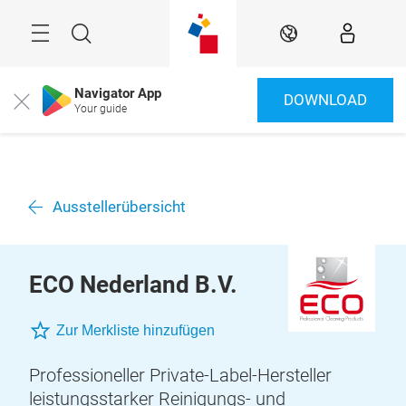
Überspringen
Menü
Suche
DE
Navigator App
DOWNLOAD
Close
Your guide
Ausstellerübersicht
ECO Nederland B.V.
Zur Merkliste hinzufügen
Professioneller Private-Label-Hersteller
leistungsstarker Reinigungs- und