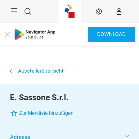
Überspringen
Menü
Suche
DE
Navigator App
DOWNLOAD
Close
Your guide
Ausstellerübersicht
E. Sassone S.r.l.
Zur Merkliste hinzufügen
Adresse