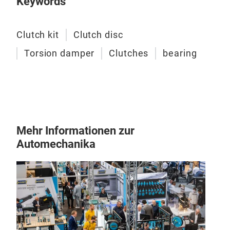
Keywords
Clutch kit
Clutch disc
Torsion damper
Clutches
bearing
CA
Mehr Informationen zur
Automechanika
Clut
rang
Euro
mod
with
We d
with