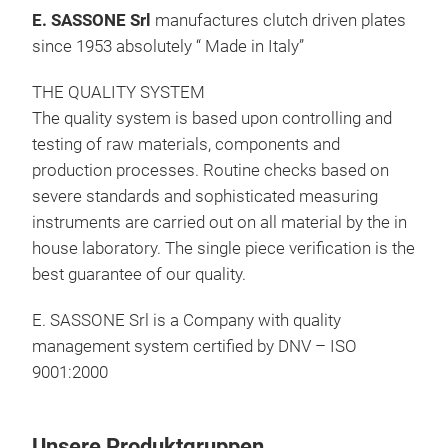
E. SASSONE Srl
manufactures clutch driven plates
since 1953 absolutely “ Made in Italy”
THE QUALITY SYSTEM
The quality system is based upon controlling and
testing of raw materials, components and
production processes. Routine checks based on
RA
severe standards and sophisticated measuring
instruments are carried out on all material by the in
Clut
house laboratory. The single piece verification is the
of p
best guarantee of our quality.
firm
The 
E. SASSONE Srl is a Company with quality
dam
management system certified by DNV – ISO
We d
9001:2000
with
appl
Unsere Produktgruppen