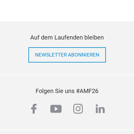
firm
Auf dem Laufenden bleiben
NEWSLETTER ABONNIEREN
Folgen Sie uns #AMF26
facebook
youtube
instagram
linkedi