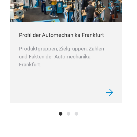
appl
Profil der Automechanika Frankfurt
Produktgruppen, Zielgruppen, Zahlen
und Fakten der Automechanika
Frankfurt.
TR
Clut
to 
most
fiel