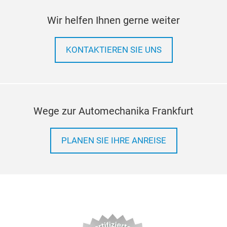
TR
Wir helfen Ihnen gerne weiter
Clut
KONTAKTIEREN SIE UNS
man
and 
the 
main
Wege zur Automechanika Frankfurt
PLANEN SIE IHRE ANREISE