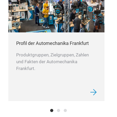
en
TES
Ü
SOF
E
B
R
M
e
Profil der Automechanika Frankfurt
nk
A
m
Produktgruppen, Zielgruppen, Zahlen
g
und Fakten der Automechanika
E
Frankfurt.
ck-
e
E