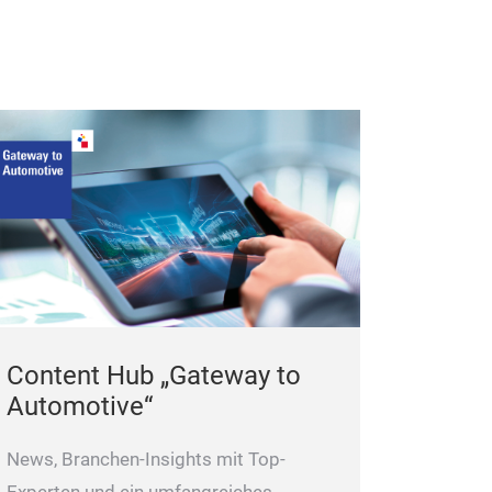
Drosselventile
Elektrosteuerun
Anschluss-Stutz
Wannenbe- und -
Kabelzuleitungs
Wannenabdeckun
GS-Prüfplakette,
Schutzart IP 54
Bühne muss mit
kombiniert wer
Content Hub „Gateway to
Automotive“
News, Branchen-Insights mit Top-