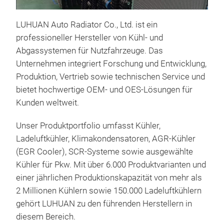
LUHUAN Auto Radiator Co., Ltd. ist ein
professioneller Hersteller von Kühl- und
Abgassystemen für Nutzfahrzeuge. Das
Unternehmen integriert Forschung und Entwicklung,
Produktion, Vertrieb sowie technischen Service und
bietet hochwertige OEM- und OES-Lösungen für
Kunden weltweit.
Lkw
Unser Produktportfolio umfasst Kühler,
LUHU
Ladeluftkühler, Klimakondensatoren, AGR-Kühler
spez
(EGR Cooler), SCR-Systeme sowie ausgewählte
Kühl
Kühler für Pkw. Mit über 6.000 Produktvarianten und
euro
einer jährlichen Produktionskapazität von mehr als
Mod
2 Millionen Kühlern sowie 150.000 Ladeluftkühlern
umf
gehört LUHUAN zu den führenden Herstellern in
eine
diesem Bereich.
Ein