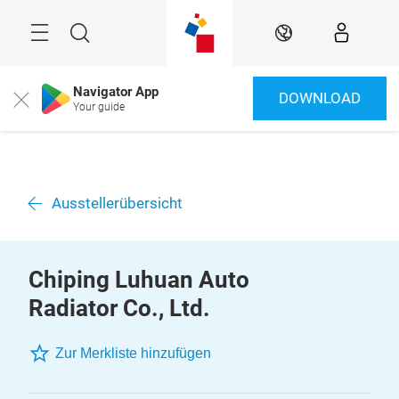
Überspringen
Menü
Suche
DE
Navigator App
DOWNLOAD
Close
Your guide
Ausstellerübersicht
Chiping Luhuan Auto
Radiator Co., Ltd.
Zur Merkliste hinzufügen