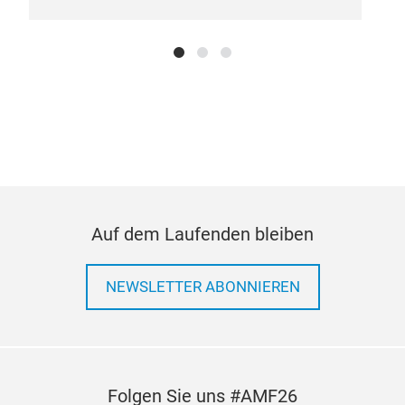
und 
Alum
Qual
Prüf
Leb
OES-
Ent
eine
inte
Auf dem Laufenden bleiben
NEWSLETTER ABONNIEREN
Folgen Sie uns #AMF26