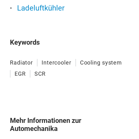
Ladeluftkühler
Leb
umf
sic
Nut
Keywords
Radiator
Intercooler
Cooling system
EGR
SCR
Lad
Die
Temp
ver
Mehr Informationen zur
Kraf
Automechanika
Kühl