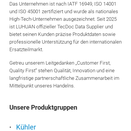
LUHU
Das Unternehmen ist nach IATF 16949, ISO 14001
Ansa
und ISO 45001 zertifiziert und wurde als nationales
Kraf
High-Tech-Unternehmen ausgezeichnet. Seit 2025
hoh
ist LUHUAN offizieller TecDoc Data Supplier und
Dru
bietet seinen Kunden präzise Produktdaten sowie
Qual
professionelle Unterstützung für den internationalen
idea
Ersatzteilmarkt.
im 
Getreu unserem Leitgedanken „Customer First,
Quality First“ stehen Qualität, Innovation und eine
langfristige partnerschaftliche Zusammenarbeit im
Mittelpunkt unseres Handelns.
AGR
LUH
Unsere Produktgruppen
der
Emi
und 
Kühler
ein