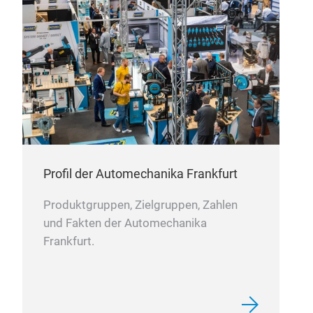
Leb
umfa
Vibr
gepr
Anw
Profil der Automechanika Frankfurt
Produktgruppen, Zielgruppen, Zahlen
Pkw
und Fakten der Automechanika
Frankfurt.
LUH
asia
Fahr
herv