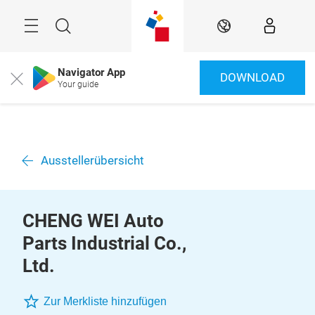
Überspringen
Menü
Suche
DE
Navigator App
DOWNLOAD
Close
Your guide
Ausstellerübersicht
CHENG WEI Auto
Parts Industrial Co.,
Ltd.
Zur Merkliste hinzufügen