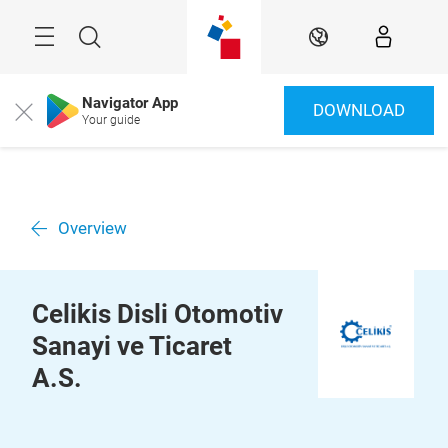
Überspringen
Menü
Suche
DE
Navigator App
DOWNLOAD
Close
Your guide
Overview
Celikis Disli Otomotiv
Sanayi ve Ticaret
A.S.