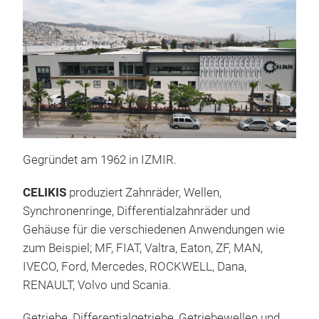
Gea
Çeli
axle
trac
Gegründet am 1962 in IZMIR.
CELIKIS
produziert Zahnräder, Wellen,
Synchronenringe, Differentialzahnräder und
Gehäuse für die verschiedenen Anwendungen wie
zum Beispiel; MF, FIAT, Valtra, Eaton, ZF, MAN,
Sha
IVECO, Ford, Mercedes, ROCKWELL, Dana,
RENAULT, Volvo und Scania.
Çeli
axle
Getriebe, Differentialgetriebe, Getriebewellen und