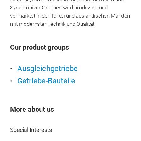
trac
Synchronizer Gruppen wird produziert und
vermarktet in der Türkei und ausländischen Märkten
mit modernster Technik und Qualität.
Our product groups
Ausgleichgetriebe
Getriebe-Bauteile
SY
Çeli
More about us
tran
with
Special Interests