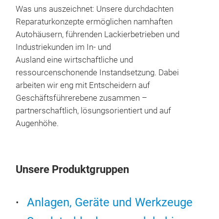
Bear
⁠Was uns auszeichnet: Unsere durchdachten
das 
Reparaturkonzepte ermöglichen namhaften
Verf
Autohäusern, führenden Lackierbetrieben und
Arbe
Industriekunden im In- und
Whe
Ausland eine wirtschaftliche und
Whe
ressourcenschonende Instandsetzung. Dabei
Wir 
arbeiten wir eng mit Entscheidern auf
Wasc
Geschäftsführerebene zusammen –
Lack
partnerschaftlich, lösungsorientiert und auf
eine
Augenhöhe.
auf
Whe
Geg
Whe
Erg
Whe
Unsere Produktgruppen
schn
Whe
wirt
Wee
Qual
Anlagen, Geräte und Werkzeuge
dem