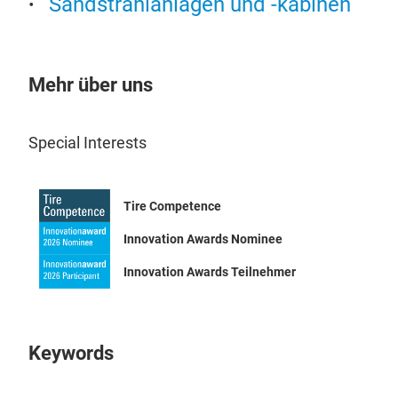
Sandstrahlanlagen und -kabinen
Felg
kont
den
und 
Mehr über uns
Betr
Syst
Sma
Special Interests
Zuli
Lac
how
effi
opti
Tire Competence
Sma
Tech
Das 
dem
Innovation Awards Nominee
ermö
schn
Innovation Awards Teilnehmer
Ober
80 %
Pro
Dan
Kei
LxBx
Lück
Smar
Keywords
Stoß
Klei