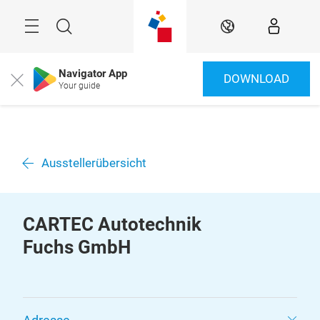
Überspringen
Menü
Suche
DE
Navigator App
DOWNLOAD
Close
Your guide
Ausstellerübersicht
CARTEC Autotechnik
Fuchs GmbH