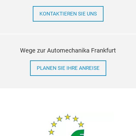
die 
Die 
glan
KONTAKTIEREN SIE UNS
sorg
Netz
sow
Zuve
wirt
Als 
Sitz
Wege zur Automechanika Frankfurt
täg
Auto
PLANEN SIE IHRE ANREISE
Lack
nam
Zuli
Medi
Kno