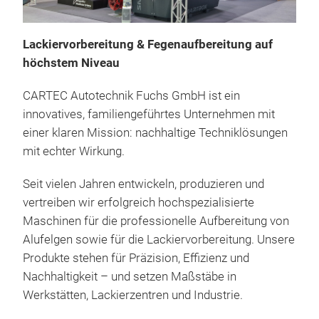
Whe
Lackiervorbereitung & Fegenaufbereitung auf
Whe
höchstem Niveau
Die
Aut
CARTEC Autotechnik Fuchs GmbH ist ein
Alu
innovatives, familiengeführtes Unternehmen mit
Verf
einer klaren Mission: nachhaltige Techniklösungen
sein
Aut
mit echter Wirkung.
Ihre
„Th
eine
Zul
Seit vielen Jahren entwickeln, produzieren und
Kost
Whe
vertreiben wir erfolgreich hochspezialisierte
Soft
KEI
Maschinen für die professionelle Aufbereitung von
dur
der
Alufelgen sowie für die Lackiervorbereitung. Unsere
*TÜ
Prin
Produkte stehen für Präzision, Effizienz und
762
zuve
Nachhaltigkeit – und setzen Maßstäbe in
Bed
Werkstätten, Lackierzentren und Industrie.
man