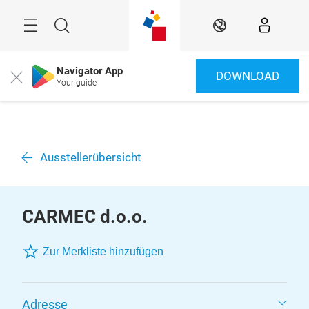
Überspringen
Menü
Suche
DE
Navigator App
DOWNLOAD
Close
Your guide
Ausstellerübersicht
CARMEC d.o.o.
Zur Merkliste hinzufügen
Adresse