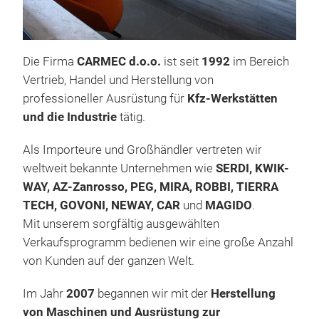
Die Firma
CARMEC d.o.o.
ist seit
1992
im Bereich
SG 
Vertrieb, Handel und Herstellung von
Pla
professioneller Ausrüstung für
Kfz-Werkstätten
und die Industrie
tätig.
Die 
Anf
Als Importeure und Großhändler vertreten wir
Hoc
weltweit bekannte Unternehmen wie
SERDI, KWIK-
ersc
WAY, AZ-Zanrosso, PEG, MIRA, ROBBI, TIERRA
Mas
TECH, GOVONI, NEWAY, CAR
und
MAGIDO
.
Jetz
Mit unserem sorgfältig ausgewählten
Alum
Verkaufsprogramm bedienen wir eine große Anzahl
Stah
von Kunden auf der ganzen Welt.
Schl
kürz
Im Jahr
2007
begannen wir mit der
Herstellung
die 
von Maschinen und Ausrüstung zur