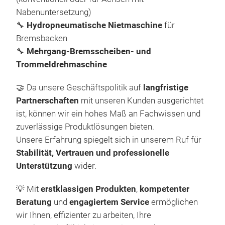
(Si
in d
Nabenuntersetzung)
140
in d
🔧
Hydropneumatische Nietmaschine
für
CBN-
Guss
Bremsbacken
und 
Präz
🔧
Mehrgang-Bremsscheiben- und
Rück
Bea
Trommeldrehmaschine
Die 
Tis
sic
🤝 Da unsere Geschäftspolitik auf
langfristige
Präz
bein
Partnerschaften
mit unseren Kunden ausgerichtet
and
Die 
ist, können wir ein hohes Maß an Fachwissen und
best
hal
zuverlässige Produktlösungen bieten.
Das
aut
Unsere Erfahrung spiegelt sich in unserem Ruf für
vors
HBM
Als 
Stabilität, Vertrauen und professionelle
Arbe
vers
Unterstützung
wider.
Eine
Ges
Bloc
Lage
Mit 
htt
💡 Mit
erstklassigen Produkten
,
kompetenter
Zyl
Die 
mac
Beratung
und
engagiertem Service
ermöglichen
Über
Masc
Blöc
wir Ihnen, effizienter zu arbeiten, Ihre
- 3
Dank