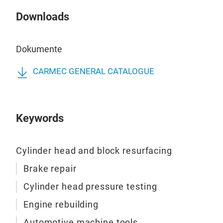
sowi
Downloads
Kühl
Mot
Dokumente
eine
Ausg
CARMEC GENERAL CATALOGUE
mit
Druc
Zyli
geta
Keywords
wird
die 
Cylinder head and block resurfacing
Masc
konz
Brake repair
bedi
Cylinder head pressure testing
ein 
Engine rebuilding
ein
VGP
Das 
Automotive machine tools