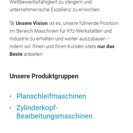
Wettbewerbsfähigkeit zu steigern und
Wer
entfä
unternehmerische Exzellenz zu erreichen.
- 2 
Die Z
- So
Hilfe
🚀
Unsere Vision
ist es, unsere führende Position
Tisc
- Kü
im Bereich Maschinen für Kfz-Werkstätten und
- Sp
Industrie zu erhalten und weiter auszubauen –
Die B
- A
und v
indem wir Ihnen und Ihren Kunden stets
nur das
die 
Beste
anbieten.
einer
Schne
auße
Unsere Produktgruppen
http
head
Planschleifmaschinen
PTR
Ris
Zylinderkopf-
Bearbeitungsmaschinen
Das 
Prüf
ein