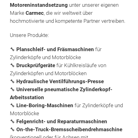
flac
Motoreninstandsetzung
unter unserer eigenen
die 
Marke
Carmec
, die wir weltweit über
gena
hochmotivierte und kompetente Partner vertreiben.
gewä
Unsere Produkte:
Die 
für 
🔧
Planschleif- und Fräsmaschinen
für
der 
Zylinderköpfe und Motorblöcke
SG 
rie
🔧
Druckprüfgeräte
für Kühlkreisläufe von
für
sorg
Zylinderköpfen und Motorblöcken
kon
Die 
🔧
Hydraulische Ventilführungs-Presse
Vor
Flac
🔧
Universelle pneumatische Zylinderkopf-
Die 
und
Arbeitsstation
Sch
Nutz
🔧
Line-Boring-Maschinen
für Zylinderköpfe und
Kug
Kopf
Motorblöcke
lan
Alu
🔧
Felgenricht- und Reparaturmaschinen
Der 
Zyli
🔧
On-the-Truck-Bremsscheibendrehmaschine
Gesc
aut
(konventionell oder für Achsen mit