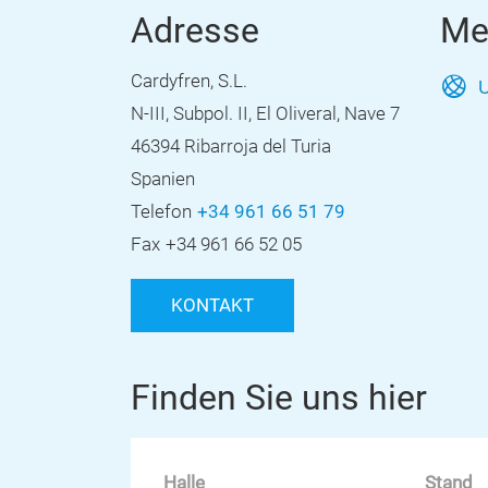
Adresse
Me
Cardyfren, S.L.
U
N-III, Subpol. II, El Oliveral, Nave 7
46394 Ribarroja del Turia
Spanien
Telefon
+34 961 66 51 79
Fax
+34 961 66 52 05
KONTAKT
Finden Sie uns hier
Halle
Stand