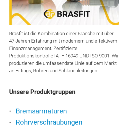
Arm
Brasfit ist die Kombination einer Branche mit über
47 Jahren Erfahrung mit modernem und effektivem
Dies
Finanzmanagement. Zertifizierte
Dru
Produktionskontrolle IATF 16949 UND ISO 9001. Wir
gem
produzieren die umfassendste Linie auf dem Markt
Einf
an Fittings, Rohren und Schlauchleitungen.
Wer
verw
am 
Unsere Produktgruppen
Bremsarmaturen
Rohrverschraubungen