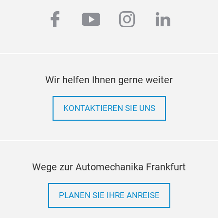
facebook
youtube
instagram
linkedi
Wir helfen Ihnen gerne weiter
Ada
KONTAKTIEREN SIE UNS
Fitt
ges
Risi
Bes
Wege zur Automechanika Frankfurt
Vibr
Dim
PLANEN SIE IHRE ANREISE
eing