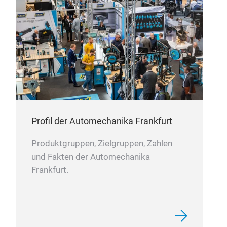
Sch
Appl
Profil der Automechanika Frankfurt
Work
Mate
Produktgruppen, Zielgruppen, Zahlen
fibe
und Fakten der Automechanika
Frankfurt.