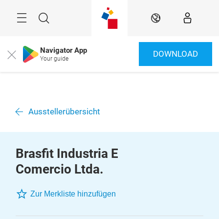
Überspringen
Menü
Suche
DE
Navigator App
DOWNLOAD
Close
Your guide
Ausstellerübersicht
Brasfit Industria E
Comercio Ltda.
Zur Merkliste hinzufügen