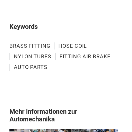
Keywords
Nyl
BRASS FITTING
HOSE COIL
Nylo
NYLON TUBES
FITTING AIR BRAKE
Appl
AUTO PARTS
syst
hydr
Blac
Mehr Informationen zur
Automechanika