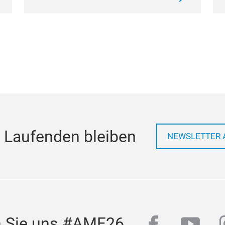
 Laufenden bleiben
NEWSLETTER 
facebook
yout
n Sie uns #AMF26