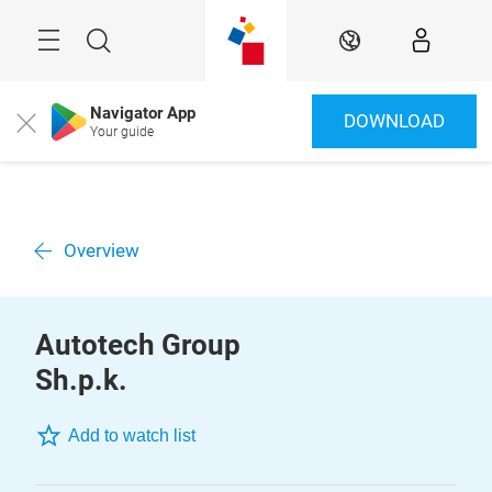
Überspringen
Menü
Suche
DE
Navigator App
DOWNLOAD
Close
Your guide
Overview
Autotech Group
Sh.p.k.
Add to watch list