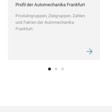
Aufbereitungsbranche zu schaffen.
Profil der Automechanika Frankfurt
Die IDA bietet hervorragende Möglichkeiten mit
Produktgruppen, Zielgruppen, Zahlen
Branchenkollegen, führenden Herstellern und
und Fakten der Automechanika
anderen Fachleuten in Kontakt zu treten. IDA
Frankfurt.
Veranstaltungen finden das ganze Jahr über in
den USA und auf der ganzen Welt statt.
Zu den Vorteilen der Mitgliedschaft gehören
Bildungs- und Berufszertifizierungsprogramme;
Empfohlene Vorgehensweisen und
Geschäftstipps; Zugang zu Ressourcen und
Informationen, die ohne ein internationales
Netzwerk professioneller Mitglieder nicht
verfügbar wären.