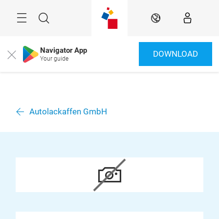
Überspringen
Menü
Suche
DE
Navigator App
DOWNLOAD
Close
Your guide
Autolackaffen GmbH