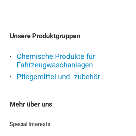
Unsere Produktgruppen
Chemische Produkte für
Fahrzeugwaschanlagen
Fera
Pflegemittel und -zubehör
Fera
Per
Wir
Mehr über uns
eine
Kol
Anm
Whi
Special Interests
gru
Leg