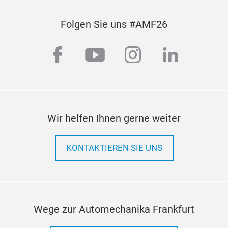
Wo 
Fer
Folgen Sie uns #AMF26
Das 
Form
facebook
youtube
instagram
linkedi
Klim
Sch
schn
400
von
Geru
Wir helfen Ihnen gerne weiter
Lan
Mik
KONTAKTIEREN SIE UNS
Geb
Scha
und
Luft
Wege zur Automechanika Frankfurt
des 