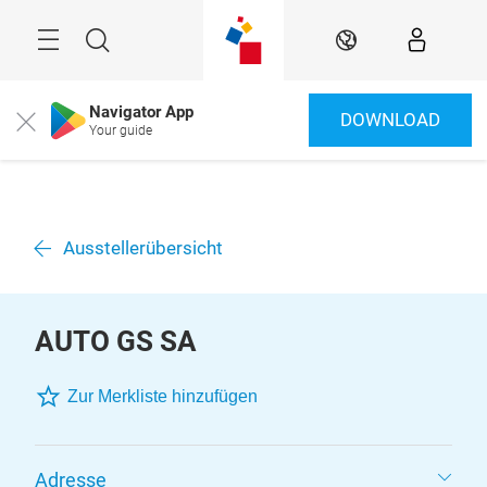
Überspringen
Menü
Suche
DE
Navigator App
DOWNLOAD
Close
Your guide
Ausstellerübersicht
AUTO GS SA
Zur Merkliste hinzufügen
Adresse