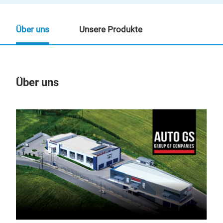
Über uns
Unsere Produkte
Über uns
Un