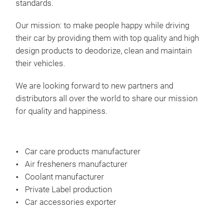
standards.
das 
verl
Our mission: to make people happy while driving
anha
400
their car by providing them with top quality and high
schw
design products to deodorize, clean and maintain
Wasc
their vehicles.
Reif
schü
We are looking forward to new partners and
Schw
distributors all over the world to share our mission
Prod
for quality and happiness.
vor 
Ver
Car care products manufacturer
Air fresheners manufacturer
Coolant manufacturer
Private Label production
Car accessories exporter