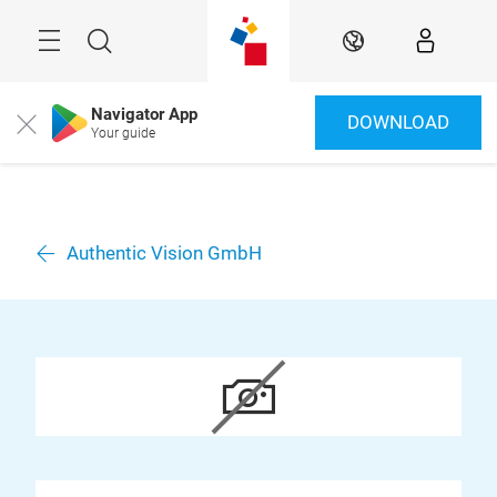
Überspringen
Menü
Suche
DE
Navigator App
DOWNLOAD
Close
Your guide
Authentic Vision GmbH