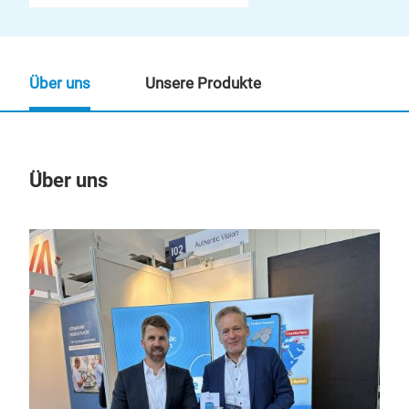
Über uns
Unsere Produkte
Über uns
Un