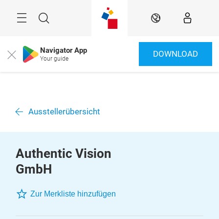
Überspringen
Menü
Suche
DE
Navigator App
DOWNLOAD
Close
Your guide
Ausstellerübersicht
Authentic Vision
GmbH
Zur Merkliste hinzufügen