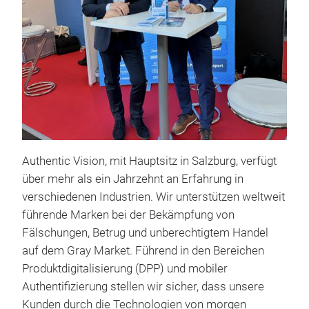
Secu
Inst
prov
coun
Conn
addi
Authentic Vision, mit Hauptsitz in Salzburg, verfügt
pass
über mehr als ein Jahrzehnt an Erfahrung in
solu
verschiedenen Industrien. Wir unterstützen weltweit
maki
führende Marken bei der Bekämpfung von
digi
Fälschungen, Betrug und unberechtigtem Handel
unpa
auf dem Gray Market. Führend in den Bereichen
Produktdigitalisierung (DPP) und mobiler
Authentifizierung stellen wir sicher, dass unsere
Kunden durch die Technologien von morgen