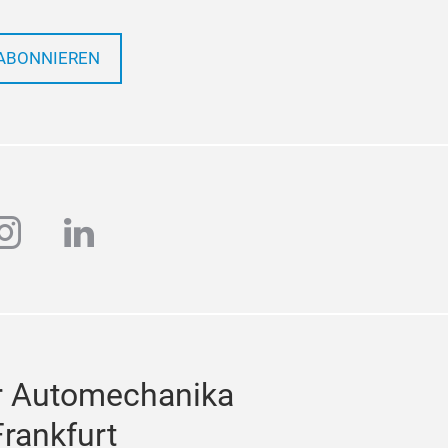
ABONNIEREN
ube
instagram
linkedin
r Automechanika
Frankfurt