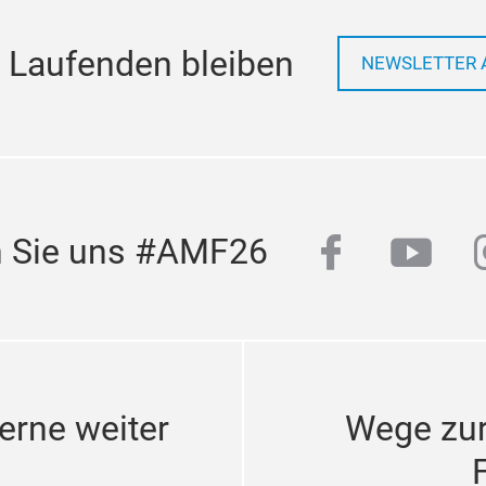
 Laufenden bleiben
NEWSLETTER 
facebook
yout
n Sie uns #AMF26
erne weiter
Wege zu