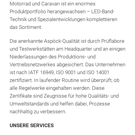
Motorrad und Caravan ist ein enormes
Anh
Produktportfolio herangewachsen – LED-Band-
ener
Technik und Spezialentwicklungen komplettieren
werd
MUL
das Sortiment.
inn
sei
Mul
Die anerkannte Aspöck-Qualität ist durch Prüflabore
Port
mit
und Testwerkstätten am Headquarter und an einigen
Ste
mit 
Niederlassungen des Produktions- und
sich
Ansc
Vertriebsnetzwerkes abgesichert. Das Unternehmen
über
attr
ist nach IATF 16949, ISO 9001 und ISO 14001
hina
zuve
zertifiziert. In laufender Routine wird überprüft, ob
mit 
Anw
alle Regelwerke eingehalten werden. Diese
Glo
eign
Zertifikate sind Zeugnisse für hohe Qualitäts- und
Retr
Mont
Umweltstandards und helfen dabei, Prozesse
rech
Kenn
nachhaltig zu verbessern.
Stan
Fun
mod
Syst
UNSERE SERVICES
Mar
nach