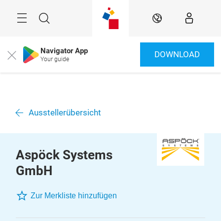
Überspringen
Menü
Suche
DE
Navigator App
DOWNLOAD
Close
Your guide
Ausstellerübersicht
Aspöck Systems
GmbH
Zur Merkliste hinzufügen