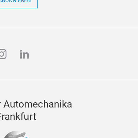
ABONNIEREN
ube
instagram
linkedin
r Automechanika
Frankfurt