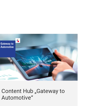
entdecken Sie 
Content Hub „Gateway to
Automotive“