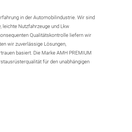
ahrung in der Automobilindustrie. Wir sind
w, leichte Nutzfahrzeuge und Lkw
onsequenten Qualitätskontrolle liefern wir
ten wir zuverlässige Lösungen,
 Vertrauen basiert. Die Marke AMH PREMIUM
tausrüsterqualität für den unabhängigen
Schalthebe
Wir bieten neue,
sowohl Mechani
Sets mit Schalts
Pkw, Transporte