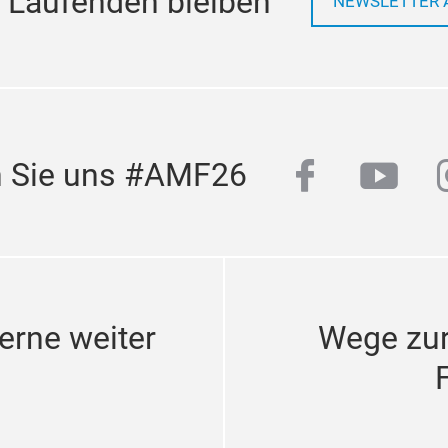
 Laufenden bleiben
NEWSLETTER 
facebook
yout
n Sie uns #AMF26
erne weiter
Wege zu