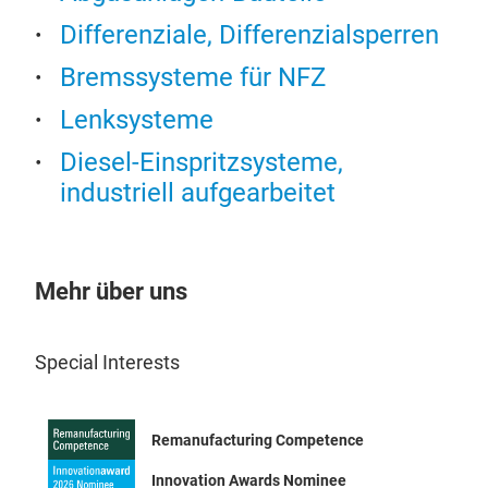
Get
Differenziale, Differenzialsperren
Bremssysteme für NFZ
Umf
die
Lenksysteme
Det
Diesel-Einspritzsysteme,
das
Info
industriell aufgearbeitet
Mehr über uns
Special Interests
Remanufacturing Competence
Innovation Awards Nominee