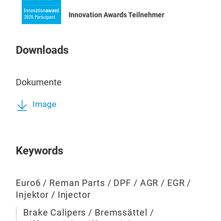
Ach
Innovation Awards Teilnehmer
Umf
die
Downloads
Det
das
Dokumente
Info
Image
Keywords
Euro6 / Reman Parts / DPF / AGR / EGR /
Injektor / Injector
Brake Calipers / Bremssättel /