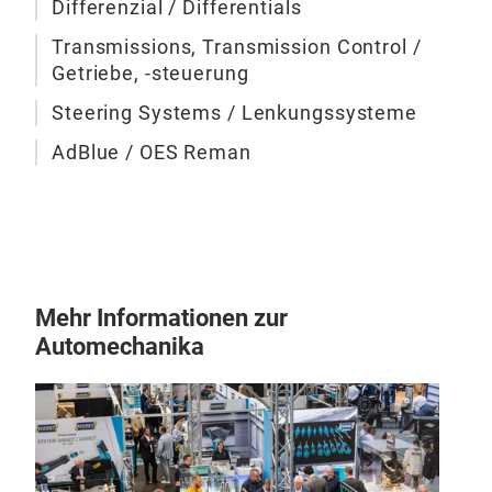
Differenzial / Differentials
Len
Transmissions, Transmission Control /
Getriebe, -steuerung
Umf
die
Steering Systems / Lenkungssysteme
Det
AdBlue / OES Reman
das
Info
Mehr Informationen zur
Automechanika