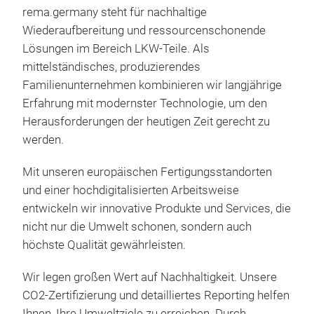
rema.germany steht für nachhaltige
Abg
Wiederaufbereitung und ressourcenschonende
Umf
Lösungen im Bereich LKW-Teile. Als
die
mittelständisches, produzierendes
Det
Familienunternehmen kombinieren wir langjährige
das
Erfahrung mit modernster Technologie, um den
Info
Herausforderungen der heutigen Zeit gerecht zu
werden.
Mit unseren europäischen Fertigungsstandorten
und einer hochdigitalisierten Arbeitsweise
entwickeln wir innovative Produkte und Services, die
nicht nur die Umwelt schonen, sondern auch
höchste Qualität gewährleisten.
Wir legen großen Wert auf Nachhaltigkeit. Unsere
CO2-Zertifizierung und detailliertes Reporting helfen
Ihnen, Ihre Umweltziele zu erreichen. Durch