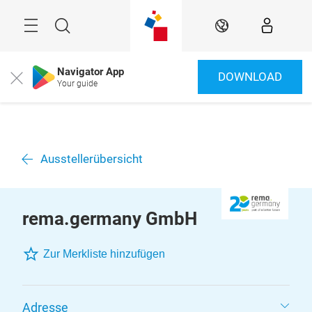
Überspringen
Menü
Suche
DE
Navigator App
DOWNLOAD
Close
Your guide
Ausstellerübersicht
rema.germany GmbH
Zur Merkliste hinzufügen
Adresse