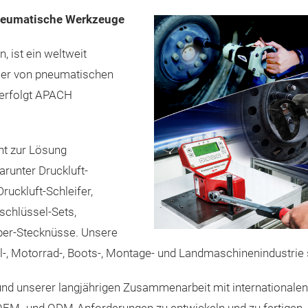
pneumatische Werkzeuge
 ist ein weltweit
ller von pneumatischen
verfolgt APACH
nt zur Lösung
runter Druckluft-
ruckluft-Schleifer,
chlüssel-Sets,
er-Stecknüsse. Unsere
-, Motorrad-, Boots-, Montage- und Landmaschinenindustrie s
d unserer langjährigen Zusammenarbeit mit internationalen 