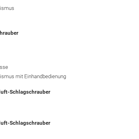
nismus
hrauber
osse
nismus mit Einhandbedienung
luft-Schlagschrauber
luft-Schlagschrauber