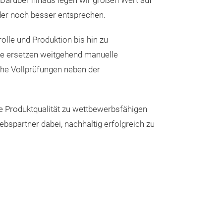
arüber hinaus legen wir großen Wert auf
Leicht aufgrun
der noch besser entsprechen.
Die Zugabe von 
olle und Produktion bis hin zu
hohe Verschleißf
me ersetzen weitgehend manuelle
Haltbarkeit de
iche Vollprüfungen neben der
noch besser sein
Verbund- und M
leichte und lan
Weitaus leistung
e Produktqualität zu wettbewerbsfähigen
harten Einsatz 
vorstellen könn
bspartner dabei, nachhaltig erfolgreich zu
aushalten könne
Das Lösemoment
Komposit-Schla
außergewöhnlich
Grundsätzlich s
unserem Katalo
Rückmeldungen
Zwillingshamm