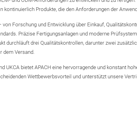
M- und ODM-Anforderungen zu entwickeln und zu fertigen. D
 kontinuierlich Produkte, die den Anforderungen der Anwen
– von Forschung und Entwicklung über Einkauf, Qualitätskontr
andards. Präzise Fertigungsanlagen und moderne Prüfsyste
t durchläuft drei Qualitätskontrollen, darunter zwei zusätzl
or dem Versand.
 und UKCA bietet APACH eine hervorragende und konstant hoh
cheidenden Wettbewerbsvorteil und unterstützt unsere Vertrie