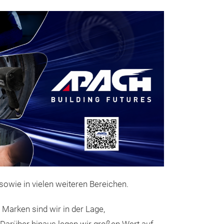
1/2" Leich
Druckluft-
owie in vielen weiteren Bereichen.
AW050I & 
Eigenschaften 
Marken sind wir in der Lage,
Komposit-Schl