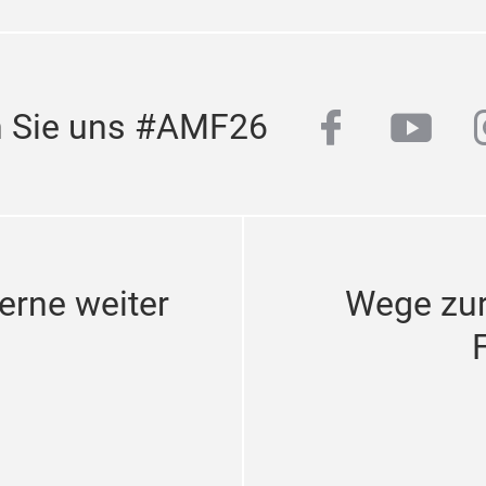
facebook
yout
n Sie uns #AMF26
erne weiter
Wege zu