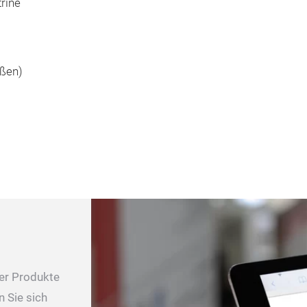
trine
ößen)
rer Produkte
n Sie sich