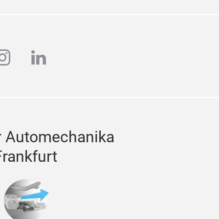
ube
instagram
linkedin
r Automechanika
Frankfurt