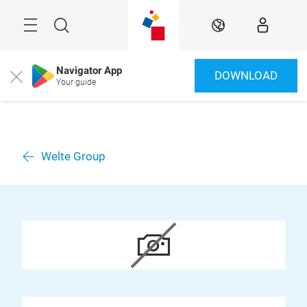
Überspringen
Menü
Suche
DE
Navigator App
DOWNLOAD
Close
Your guide
Welte Group