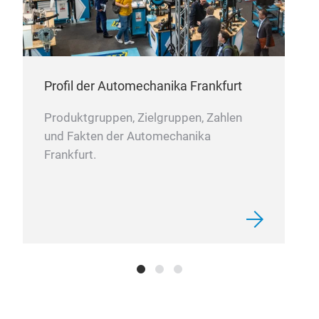
Lieferprogramm
Gelenkwellen
Gelenkwellen Scania
Gelenkwellen Wingstyle
Gelenkwellenstränge
Profil der Automechanika Frankfurt
Gelenkwellenstränge NFZ
Produktgruppen, Zielgruppen, Zahlen
Doppelgelenkwellen
und Fakten der Automechanika
Gelenkwellenkupplungen
Frankfurt.
Zwischengelenkwellen
Zwischengelenkwellen Scania
Gleichlaufgelenkwellen
Gelenkwellenkomponenten
Service: Gelenkwellenreparatur,
Tauschgeschäft und Remanufacturing