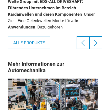
Welte Group mit EDS-ALL DRIVESHAFT:
Wel
Führendes Unternehmen im Bereich
Füh
 &
Kardanwellen und deren Komponenten
Unser
Kar
Ziel - Eine Gelenkwellen-Marke für
alle
Sta
Anwendungen
. Dazu gehören:
vers
PKW / Oldtimer / Kleintransporter / Minibusse
pas
LKW (ab 3,5 t.) / Busse
bspw
ALLE PRODUKTE
ter
Baumaschinen / Landmaschinen /
viel
Förderfahrzeuge
n.
Eisenbahnen und Schiffe
Mehr Informationen zur
Prüfständen und Sondermaschinenbau
Automechanika
Anschlussarten
Industrieanlagen
DIN Ø 58 mm bis 550 mm,
SAE 1110 bis 2000 Serie
Wing Style 2C bis 20C
KV (XS) Ø 100 mm bis 210 mm
Nabenanschlüsse
US + Japanische Normanschlüsse