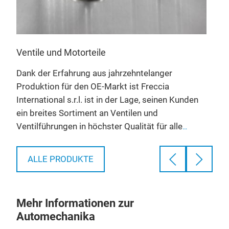
Um 
t.
Elek
Reih
Ventile und Motorteile
Werk
entw
Dank der Erfahrung aus jahrzehntelanger
komp
Produktion für den OE-Markt ist Freccia
erm
International s.r.l. ist in der Lage, seinen Kunden
ein breites Sortiment an Ventilen und
Ventilführungen in höchster Qualität für alle
Anwendungsbereiche anzubieten. Die Qualität
unserer Produkte wird durch die Norm ISO
ALLE PRODUKTE
9001:2008 garantiert.
Unser Sortiment besteht
aus Ventilen in verschiedenen Formen und
Materialien, von Chrom-Nickel-Stahl bis hin zu
Mehr Informationen zur
verchromten Schaftventilen, von Bimetallventilen
Automechanika
bis hin zu gepanzerten Ventilen, und umfasst