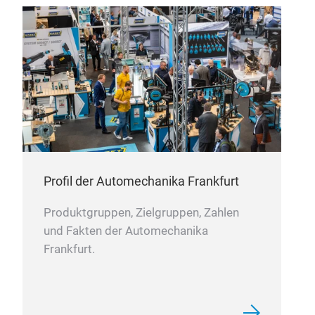
auch Produkte, die entwickelt wurden, um den
hohen Temperaturen und der schlechten
Schmierung von Benzinmotoren standzuhalten,
die mit CNG und LPG umgerüstet wurden.
Die
Partnerschaft mit Scarpa & Colombo ermöglicht
uns die Zusammenarbeit mit einer Forschungs-
und Entwicklungsabteilung, die kürzlich
Titanventile und Natriumhohlventile vorgestellt
hat.
Alle unsere Ventile werden nach bestem
Standard hergestellt und sind nach ISO
Profil der Automechanika Frankfurt
9001:2008 zertifiziert.
Unsere Produktion wird
aus verschiedenen Materialien hergestellt, um
Produktgruppen, Zielgruppen, Zahlen
unsere Kunden besser zufrieden zu stellen,
und Fakten der Automechanika
insbesondere umfasst unsere Auswahl:
Frankfurt.
Einlassventile für normale Beanspruchung aus
Chrom-Nickel-Stahl.
Einlassventile mit besonderen Anforderungen