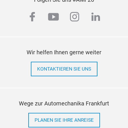
Kipphebel
- Kolbenringe
- Steuerkettensätze
-
facebook
youtube
instagram
linkedi
Riemenscheiben der Kurbelwelle
- Zylinderköpfe
Erfahren Sie mehr über unser technisches Know-
how, Sortiment und Sortiment.
Wir helfen Ihnen gerne weiter
KONTAKTIEREN SIE UNS
Wege zur Automechanika Frankfurt
PLANEN SIE IHRE ANREISE