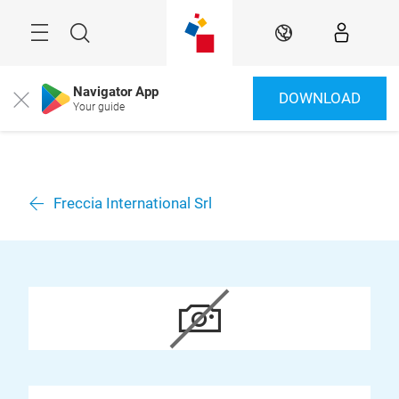
Überspringen
Menü
Suche
DE
Navigator App
DOWNLOAD
Close
Your guide
Freccia International Srl