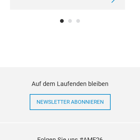
und Auslassventile für normale Motoren aus
siliziumverchromtem martensitischem Stahl.
Auslassventile aus Stahl mit 20 % Chrom.
Auslassventile aus Chrom-Nickel-Mangan-Stahl.
Ventil hergestellt mit Nimonic. Dies ist eine
superamagnetische Legierung, die im
Wesentlichen aus Nickel besteht.
Ventile, die einem Flüssignitrierungsprozess
unterzogen wurden.
Ventile mit verchromtem Schaft.
Bimetallventile.
Auf dem Laufenden bleiben
Ventile, bei denen der Sitz selbst einer Stellite-
Beschichtung unterzogen wird.
Darüber hinaus
NEWSLETTER ABONNIEREN
präsentierte Scarpa & Colombo, unser
Forschungs- und Entwicklungspartner, kürzlich
Titanventile und Natriumhohlventile.
Abgerundet
wird das Motorenteileprogramm auch durch
Premium-Qualität:
- Nockenwellen
- Heber
-
Folgen Sie uns #AMF26