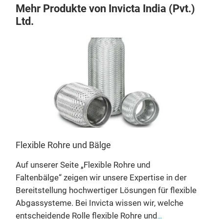
Mehr Produkte von Invicta India (Pvt.)
Ltd.
Flexible Rohre und Bälge
Abg
Auf unserer Seite „Flexible Rohre und
Einf
Faltenbälge“ zeigen wir unsere Expertise in der
Emi
ir
Bereitstellung hochwertiger Lösungen für flexible
Verb
Abgassysteme. Bei Invicta wissen wir, welche
Ihre
entscheidende Rolle flexible Rohre und
hoc