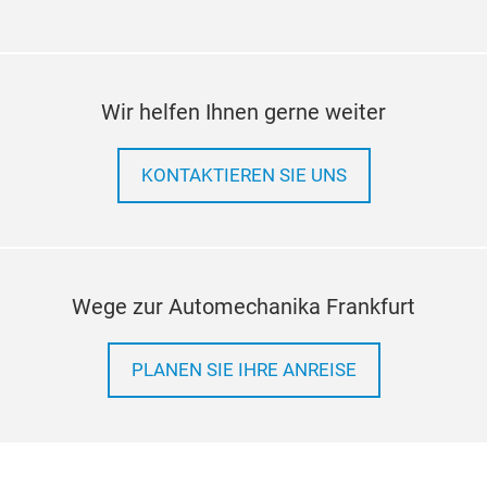
Ihre
vers
Abg
ür
Die 
en
Wir helfen Ihnen gerne weiter
Reg
Mög
t-
und 
KONTAKTIEREN SIE UNS
zu v
.
Abg
t,
Rege
effi
ms
Wege zur Automechanika Frankfurt
Anw
Sch
Ber
PLANEN SIE IHRE ANREISE
eing
s
zus
alb
Dies
und 