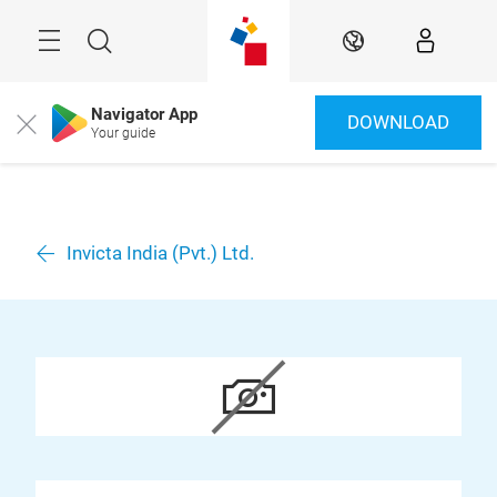
Überspringen
Menü
Suche
DE
Navigator App
DOWNLOAD
Close
Your guide
Invicta India (Pvt.) Ltd.